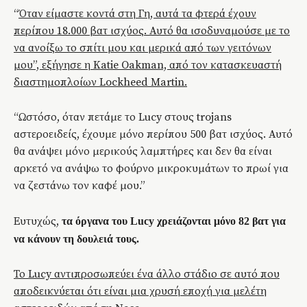
“
Όταν είμαστε κοντά στη Γη, αυτά τα φτερά έχουν
περίπου 18.000 βατ ισχύος. Αυτό θα ισοδυναμούσε με το
να ανοίξω το σπίτι μου και μερικά από των γειτόνων
μου”, εξήγησε η Katie Oakman, από τον κατασκευαστή
διαστημοπλοίων Lockheed Martin.
“Ωστόσο, όταν πετάμε το Lucy στους trojans
αστεροειδείς, έχουμε μόνο περίπου 500 βατ ισχύος. Αυτό
θα ανάψει μόνο μερικούς λαμπτήρες και δεν θα είναι
αρκετό να ανάψω το φούρνο μικροκυμάτων το πρωί για
να ζεστάνω τον καφέ μου.”
Ευτυχώς,
τα όργανα του Lucy χρειάζονται μόνο 82 βατ για
να κάνουν τη δουλειά τους.
Το Lucy αντιπροσωπεύει ένα άλλο στάδιο σε αυτό που
αποδεικνύεται ότι είναι μια χρυσή εποχή για μελέτη