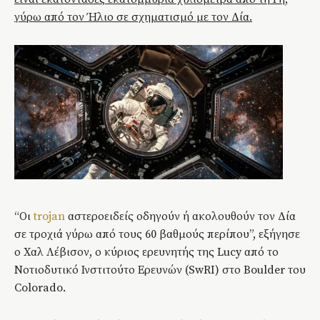
γύρω από τον Ήλιο σε σχηματισμό με τον Δία.
“Οι
trojan
αστεροειδείς οδηγούν ή ακολουθούν τον Δία
σε τροχιά γύρω από τους 60 βαθμούς περίπου”, εξήγησε
ο Χαλ Λέβισον, ο κύριος ερευνητής της
Lucy
από το
Νοτιοδυτικό Ινστιτούτο Ερευνών (SwRI) στο
Boulder
του
Colorado
.