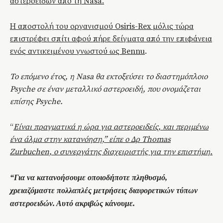
αστεροειδών από τη Nasa.
Η αποστολή του οργανισμού Osiris-Rex μόλις τώρα
επιστρέφει σπίτι αφού πήρε δείγματα από την επιφάνεια
ενός αντικειμένου γνωστού ως Bennu
.
Το επόμενο έτος, η Nasa θα εκτοξεύσει το διαστημόπλοιο
Psyche σε έναν μεταλλικό αστεροειδή, που ονομάζεται
επίσης Psyche.
“
Είναι πραγματικά η ώρα για αστεροειδείς, και περιμένω
ένα άλμα στην κατανόηση,” είπε ο Δρ Thomas
Zurbuchen, ο συνεργάτης διαχειριστής για την επιστήμη.
“Για να κατανοήσουμε οποιοδήποτε πληθυσμό,
χρειαζόμαστε πολλαπλές μετρήσεις διαφορετικών τύπων
αστεροειδών. Αυτό ακριβώς κάνουμε.