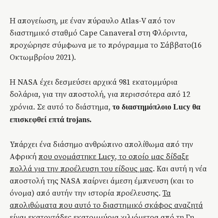
Η απογείωση, με έναν πύραυλο Atlas-V από τον
διαστημικό σταθμό Cape Canaveral στη Φλόριντα,
προχώρησε σύμφωνα με το πρόγραμμα το Σάββατο(16
Οκτωμβρίου 2021).
Η NASA έχει δεσμεύσει αρχικά 981 εκατομμύρια
δολάρια, για την αποστολή, για περισσότερα από 12
χρόνια. Σε αυτό το διάστημα,
τ
ο διαστημόπλοιο Lucy θα
επισκεφθεί επτά trojans.
Υπάρχει ένα διάσημο ανθρώπινο απολίθωμα από την
Αφρική
που ονομάστηκε
Lucy
, το οποίο μας δίδαξε
πολλά για την προέλευση του είδους μας
. Και αυτή η νέα
αποστολή της NASA παίρνει άμεση έμπνευση (και το
όνομα) από αυτήν την ιστορία προέλευσης.
Τα
απολιθώματα που αυτό το διαστημικό σκάφος αναζητά
είναι εκατοντάδες εκατομμύρια χιλιόμετρα από τη Γη,