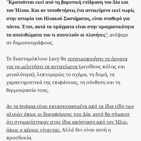
“
Κρατούνται εκεί από τη βαρυτική επίδραση του Δία και
του Ήλιου. Και αν τοποθετήσεις ένα αντικείμενο εκεί νωρίς
στην ιστορία του Ηλιακού Συστήματος, είναι σταθερό για
πάντα. Έτσι, αυτά τα πράγματα είναι στην πραγματικότητα
“, ανέφερε
τα απολιθώματα του τι αποτελούν οι πλανήτες
σε δημοσιογράφους.
Το διαστημόπλοιο Lucy θα
χρησιμοποιήσει τα όργανα
για να μελετήσει τα αντικείμενα
(μεγέθους πόλης και
μεγαλύτερα), λεπτομερώς το σχήμα, τη δομή, τα
χαρακτηριστικά της επιφάνειας, τη σύνθεση και τη
θερμοκρασία τους.
Αν τα trojans είναι κατασκευασμένα από τα ίδια είδη των
υλικών όπως οι δορυφόρους του Δία, αυτό θα σήμαινε
ότι σχηματίστηκαν στην ίδια απόσταση από τον Ήλιο,
όπως ο αέριος γίγαντας.
Αλλά δεν είναι αυτή η
προσδοκία.