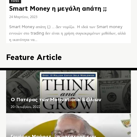
Forex
Smart Money η μεγάλη απάτη ;;
24 Μαρτίου, 2023
Smart Money απάτη (;) ... Δεν νομίζω. H ιδεά των Smart money
εννοιών στο trading δεν είναι η χρήση συγκεκριμένων μεθόδων, αλλά
η ικανότητα να...
Feature Article
Ο Πατέρας των Motivational Βιβλίων
20 Οκτωβρίου, 2022
Γουόρεν Μπάφετ… ο μαέστρος των