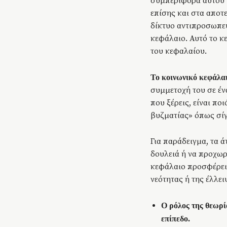
συμπεριφορά αυτού τ
επίσης και στα αποτε
δίκτυο αντιπροσωπεύ
κεφάλαιο. Αυτό το κ
του κεφαλαίου.
Το κοινωνικό κεφάλα
συμμετοχή του σε έν
που ξέρεις, είναι ποι
βυζματίας» όπως σίγ
Για παράδειγμα, τα 
δουλειά ή να προχωρή
κεφάλαιο προσφέρει 
νεότητας ή της έλλε
Ο ρόλος της θεωρί
επίπεδο.