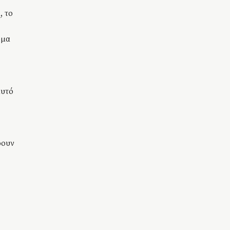
, το
ομα
αυτό
ρουν