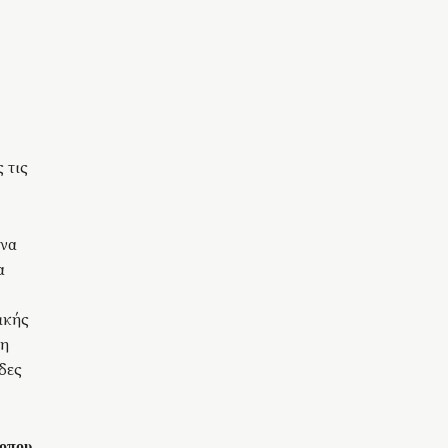
 τις
 να
α
ικής
τη
δες
 οπου