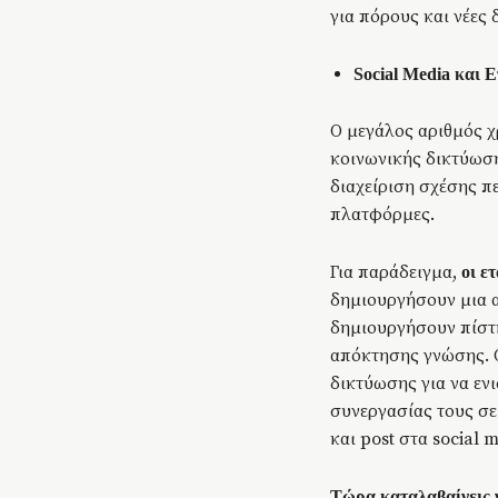
για πόρους και νέες 
Social Media και Ε
Ο μεγάλος αριθμός 
κοινωνικής δικτύωση
διαχείριση σχέσης πε
πλατφόρμες.
Για παράδειγμα,
οι ε
δημιουργήσουν μια α
δημιουργήσουν πίστη
απόκτησης γνώσης. Οι
δικτύωσης για να εν
συνεργασίας τους σε
και post στα social m
Τώρα καταλαβαίνεις ν