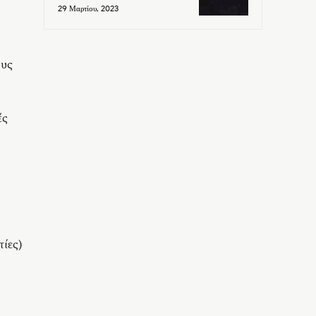
29 Μαρτίου, 2023
ους
ές
τίες)