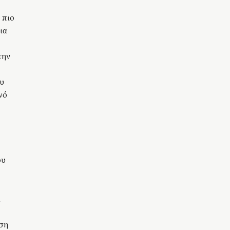
 πιο
ια
την
υ
νό
ου
α
ση