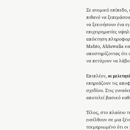
Σε ατομικό επίπεδο, 
πιθανό να ξεπεράσου
να ξεκινήσουν ένα εγ
επιχειρηματίες υψηλ
απόκτηση πληροφορι
Mahto, Ahluwalia κα
υποστηρίζοντας ότι ο
να πετύχουν να λάβ
Επιπλέον,
οι μελετητ
επηρεάζουν τις αποφ
σχεδίου. Στις γυναίκ
αποτελεί βασικό καθο
Τέλος, στο πλαίσιο τ
εισέλθουν σε μια ξέν
τεκμηριωμένο ότι οι