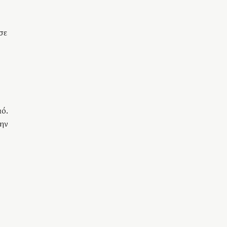
σε
μό.
την