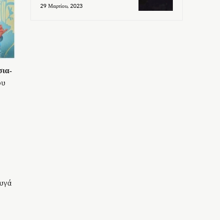
29 Μαρτίου, 2023
σια-
ου
υγά