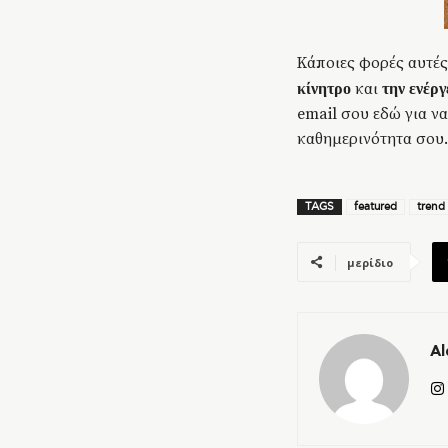
Κάποιες φορές αυτές
και
κίνητρο
την ενέργ
email σου εδώ για ν
καθημερινότητα σου.
TAGS
featured
trend
μερίδιο
Al