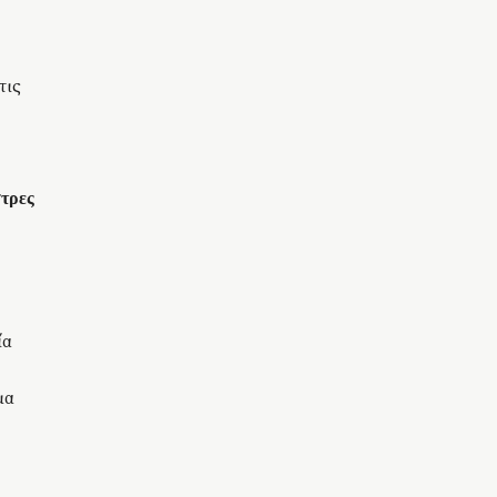
τις
στρες
ία
μα